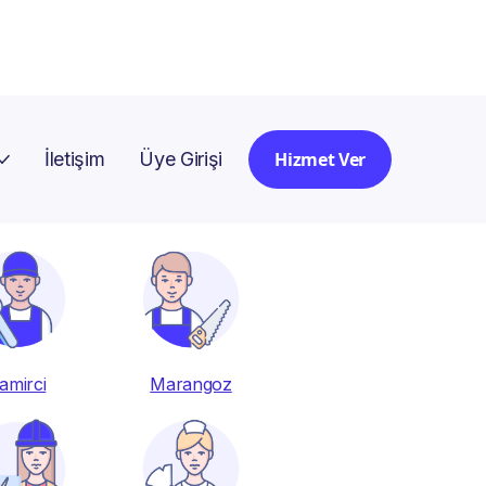
hemen alın!
Kayıt Ol
İletişim
Üye Girişi
Hizmet Ver
amirci
Marangoz