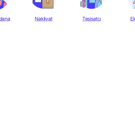
dana
Nakliyat
Tesisatçı
El