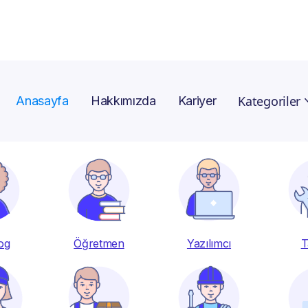
 kazanın! Bültenimize abone olun, indirim kuponunuzu 
Kategoriler
Anasayfa
Hakkımızda
Kariyer
og
Öğretmen
Yazılımcı
T