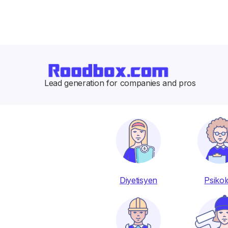
İlk hizmet talebinize %20'ye varan indirim
Lead generation for companies and pros
Diyetisyen
Psikol